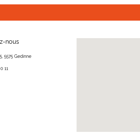
z-nous
35, 5575 Gedinne
0 11