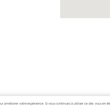
EMORQUES. Tous droits réservés. |
Une réalisation signée ATOME 9
ur améliorer votre expérience. Si vous continuez à utiliser ce site, vous en ê