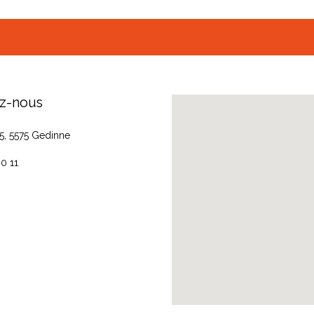
z-nous
35, 5575 Gedinne
0 11